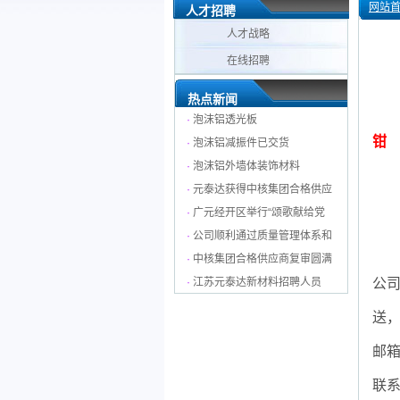
网站
人才招聘
人才战略
在线招聘
热点新闻
·
泡沫铝透光板
钳
·
泡沫铝减振件已交货
·
泡沫铝外墙体装饰材料
·
元泰达获得中核集团合格供应
·
广元经开区举行“颂歌献给党
·
公司顺利通过质量管理体系和
·
中核集团合格供应商复审圆满
·
江苏元泰达新材料招聘人员
公
送
邮
联