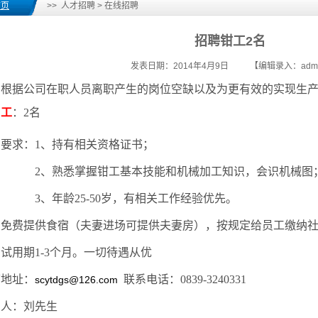
首页
>> 人才招聘 > 在线招聘
招聘钳工2名
发表日期：2014年4月9日 【编辑录入：admi
根据公司在职人员离职产生的岗位空缺以及为更有效的实现生
工
：
2
名
要求：
1
、持有相关资格证书；
2
、熟悉掌握钳工基本技能和机械加工知识，会识机械图
3
、年龄
25-50
岁，有相关工作经验优先。
司免费提供食宿（夫妻进场可提供夫妻房），按规定给员工缴纳
，试用期
1-3
个月。一切待遇从优
箱地址：
联系电话：
0839-3240331
scytdgs@126.com
系人：刘先生