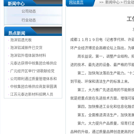
网站首页
>> 新闻中心 > 行业
新闻中心
公司动态
工
行业动态
发
热点新闻
成都１１月１９日电（记者李代祥、许
·
泡沫铝透光板
·
泡沫铝减振件已交货
环产业经济博览会高峰论坛上指出，为确
·
泡沫铝外墙体装饰材料
周长益说，第一，调整产业结构，抑制
·
元泰达获得中核集团合格供应
进的技术、最先进的设备、最严格的节
·
广元经开区举行“颂歌献给党
第二，加快淘汰落后生产能力。“十二
·
公司顺利通过质量管理体系和
到节能、环保和清洁生产的标准上来。
·
中核集团合格供应商复审圆满
第三，大力推广先进适用的节能新技术
·
江苏元泰达新材料招聘人员
就是把重点放在先进技术方面，增强可
第四，加快推进工业化和信息化融合，
第五，全面推进清洁生产，加快发展
第六，大力提升产品质量，培育打造知
品种的升级，通过质量品牌创造更高的