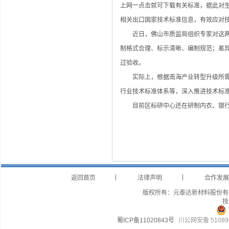
上网一点击就可下载有关标准，据此对
相关出口国家技术标准信息，有效应对
近日，佛山市质监局组织专家对这两个
制格式合理、标示清晰、编制规范；差
过验收。
实际上，根据南海产业转型升级所需，
行业技术标准体系等，深入推进技术标
目前区标研中心还在研制内衣、银行
|
|
返回首页
法律声明
合作发展
版权所有：元泰达新材料股份有
技
蜀ICP备11020843号
川公网安备 510890