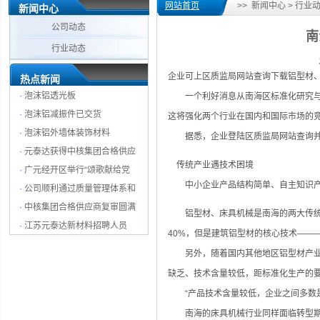
网站首页
>> 新闻中心 > 行业
新闻中心
公司动态
南
行业动态
企业可上区质监局网站查询下载铝型材
热点新闻
·
泡沫铝透光板
一个利好消息从南海区标准化研究与促
·
泡沫铝减振件已交货
这将强化两个行业在国内和国际市场的
·
泡沫铝外墙体装饰材料
据悉，企业登陆区质监局网站查询并
·
元泰达获得中核集团合格供应
传统产业遇技术困境
·
广元经开区举行“颂歌献给党
中小企业产品结构简单、自主知识产
·
公司顺利通过质量管理体系和
·
中核集团合格供应商复审圆满
铝型材、床具机械是南海的两大传统优
·
江苏元泰达新材料招聘人员
40%，但是建筑铝型材的核心技术——
另外，随着国内其他地区铝型材产业的
缺乏、技术含量较低，距标准化生产的
“产品技术含量较低，企业之间多数是
南海的床具机械行业同样面临转型期的